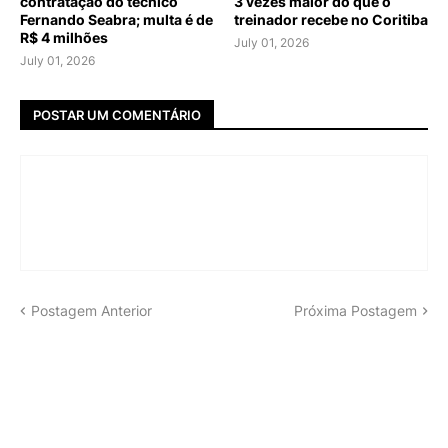
contratação do técnico
3 vezes maior do que o
Fernando Seabra; multa é de
treinador recebe no Coritiba
R$ 4 milhões
July 01, 2026
July 01, 2026
POSTAR UM COMENTÁRIO
Postagem Anterior
Próxima Postagem