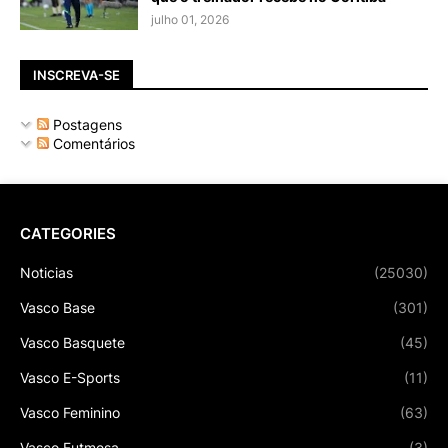
julho 01, 2026
INSCREVA-SE
Postagens
Comentários
CATEGORIES
Noticias
(25030)
Vasco Base
(301)
Vasco Basquete
(45)
Vasco E-Sports
(11)
Vasco Feminino
(63)
Vasco Futmesa
(3)