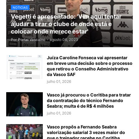
NOTICIAS
Vegetti é apresentado: 'Vim aqui tentar
ajudar a tirar o clube de onde está e
colocar onde merece estar'
Por
Portal Vascaíno
-
agosto 06, 2023
Juíza Caroline Fonseca vai apresentar
em breve uma decisão sobre o processo
que retirou o Conselho Administrativo
da Vasco SAF
julho 01, 2026
Vasco já procurou o Coritiba para tratar
da contratação do técnico Fernando
Seabra; multa é de R$ 4 milhões
julho 01, 2026
Vasco propôs a Fernando Seabra
valorização salarial 3 vezes maior do
que o treinador recebe no Coritiba