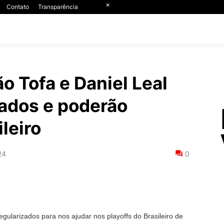
×
Contato
Transparência
o Tofa e Daniel Leal
zados e poderão
ileiro
24
0
gularizados para nos ajudar nos playoffs do Brasileiro de