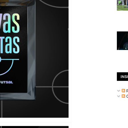
INS
P
C