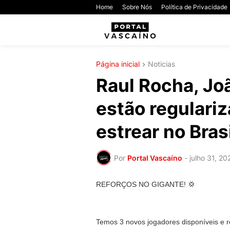
Home
Sobre Nós
Política de Privacidade
Página inicial
Noticias
Raul Rocha, Joã
estão regulari
estrear no Bras
Por
Portal Vascaíno
-
julho 31, 20
REFORÇOS NO GIGANTE! 💢
Temos 3 novos jogadores disponíveis e re