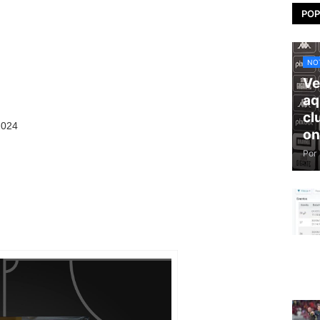
POP
NOT
Ve
aq
cl
2024
on
Por