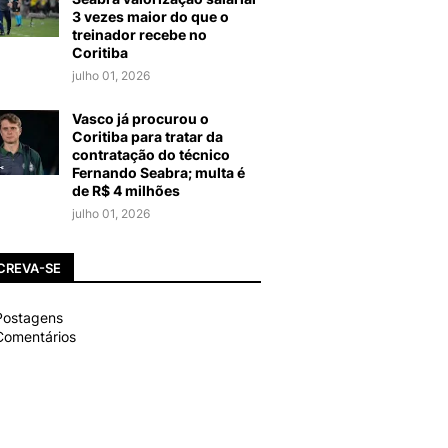
3 vezes maior do que o
treinador recebe no
Coritiba
julho 01, 2026
Vasco já procurou o
Coritiba para tratar da
contratação do técnico
Fernando Seabra; multa é
de R$ 4 milhões
julho 01, 2026
CREVA-SE
ostagens
omentários