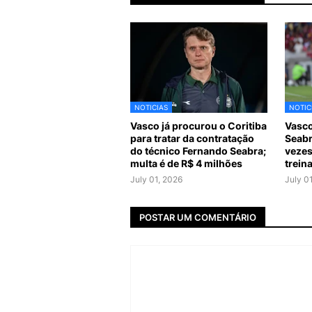
NOTICIAS
NOTIC
Vasco já procurou o Coritiba
Vasco
para tratar da contratação
Seabr
do técnico Fernando Seabra;
vezes
multa é de R$ 4 milhões
trein
July 01, 2026
July 0
POSTAR UM COMENTÁRIO