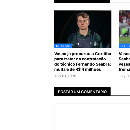
NOTICIAS
NOTIC
Vasco já procurou o Coritiba
Vasco
para tratar da contratação
Seabr
do técnico Fernando Seabra;
vezes
multa é de R$ 4 milhões
trein
July 01, 2026
July 0
POSTAR UM COMENTÁRIO