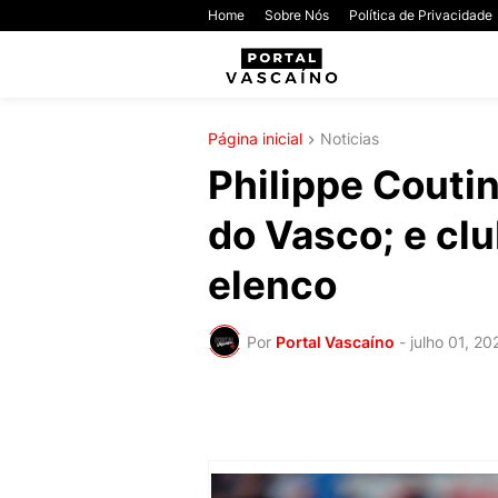
Home
Sobre Nós
Política de Privacidade
Página inicial
Noticias
Philippe Coutin
do Vasco; e cl
elenco
Por
Portal Vascaíno
-
julho 01, 20