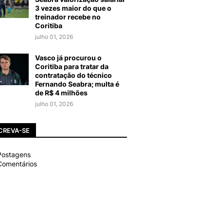
3 vezes maior do que o
treinador recebe no
Coritiba
julho 01, 2026
Vasco já procurou o
Coritiba para tratar da
contratação do técnico
Fernando Seabra; multa é
de R$ 4 milhões
julho 01, 2026
CREVA-SE
ostagens
omentários