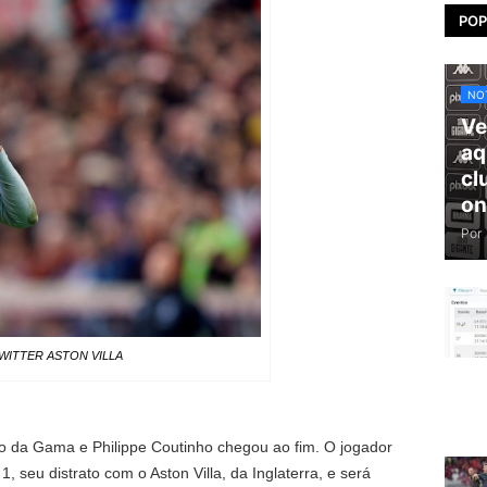
POP
NOT
Ve
aq
cl
on
Por
WITTER ASTON VILLA
o da Gama e Philippe Coutinho chegou ao fim. O jogador
, seu distrato com o Aston Villa, da Inglaterra, e será