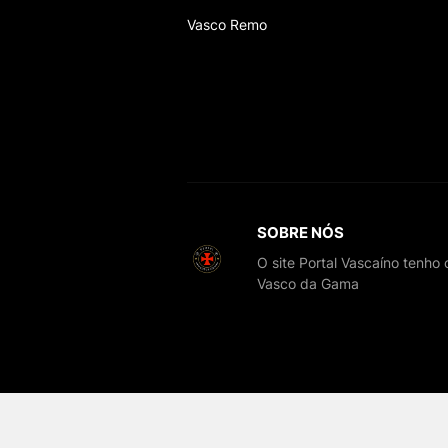
Vasco Remo
SOBRE NÓS
O site Portal Vascaíno tenho
Vasco da Gama