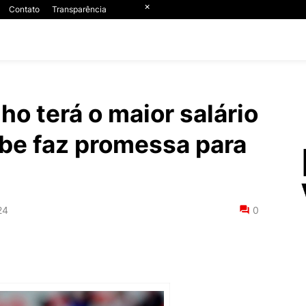
×
Contato
Transparência
ho terá o maior salário
ube faz promessa para
24
0