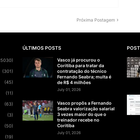
Próxima Postagem
ÚLTIMOS POSTS
POST
Vasco já procurou o
25030)
Coritiba para tratar da
(301)
contratação do técnico
Fernando Seabra; multa é
(45)
de R$ 4 milhões
July 01, 2026
(11)
Vasco propôs a Fernando
(63)
Seabra valorização salarial
3 vezes maior do que o
(3)
treinador recebe no
Coritiba
(50)
July 01, 2026
(19)