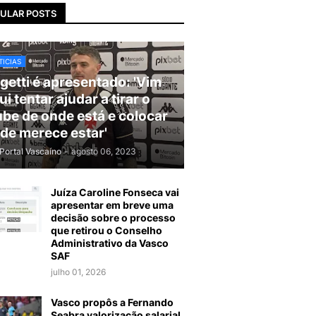
ULAR POSTS
ICIAS
getti é apresentado: 'Vim
ui tentar ajudar a tirar o
ube de onde está e colocar
de merece estar'
Portal Vascaíno
-
agosto 06, 2023
Juíza Caroline Fonseca vai
apresentar em breve uma
decisão sobre o processo
que retirou o Conselho
Administrativo da Vasco
SAF
julho 01, 2026
Vasco propôs a Fernando
Seabra valorização salarial