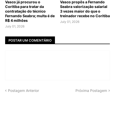
Vasco já procurou o
Vasco propôs a Fernando
Coritiba para tratar da
Seabra valorização salarial
contratação do técnico
3 vezes maior do que o
Fernando Seabra; multa é de
treinador recebe no Coritiba
R$ 4 milhões
July 01, 2026
July 01, 2026
POSTAR UM COMENTÁRIO
Postagem Anterior
Próxima Postagem