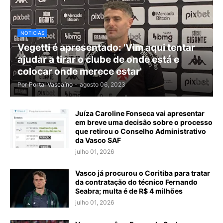
NOTICIAS
Vegetti é apresentado: 'Vim aqui tentar
ajudar a tirar o clube de onde está e
colocar onde merece estar'
Por
Portal Vascaíno
-
agosto 06, 2023
Juíza Caroline Fonseca vai apresentar
em breve uma decisão sobre o processo
que retirou o Conselho Administrativo
da Vasco SAF
julho 01, 2026
Vasco já procurou o Coritiba para tratar
da contratação do técnico Fernando
Seabra; multa é de R$ 4 milhões
julho 01, 2026