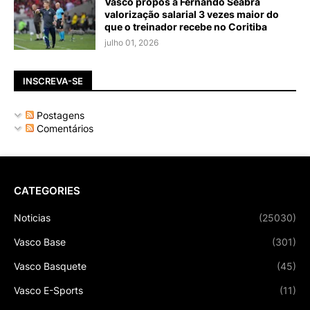
Vasco propôs a Fernando Seabra
valorização salarial 3 vezes maior do
que o treinador recebe no Coritiba
julho 01, 2026
INSCREVA-SE
Postagens
Comentários
CATEGORIES
Noticias
(25030)
Vasco Base
(301)
Vasco Basquete
(45)
Vasco E-Sports
(11)